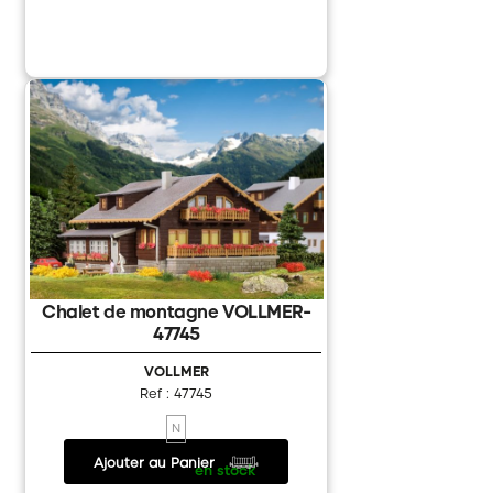
Chalet de montagne VOLLMER-
47745
VOLLMER
Ref : 47745
N
Ajouter au Panier
28.90 €
/
en stock