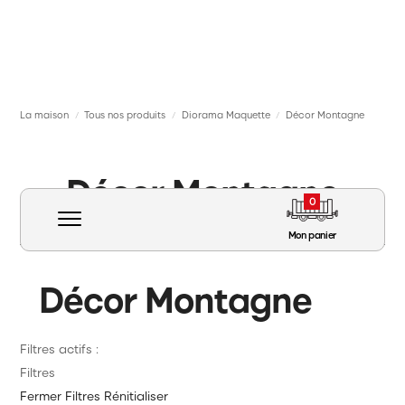
La maison
Tous nos produits
Diorama Maquette
Décor Montagne
/
/
/
Décor Montagne
0
Mon panier
Décor Montagne
Filtres actifs :
Matériel roulant
Filtres
Voie Signalisation Caténaire
Fermer
Filtres
Rénitialiser