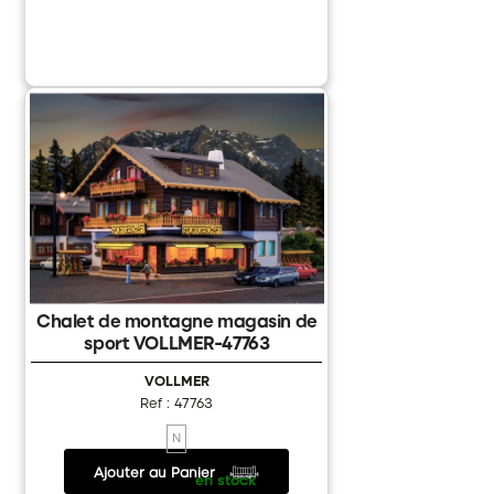
Chalet de montagne magasin de
sport VOLLMER-47763
VOLLMER
Ref : 47763
N
Ajouter au Panier
32.50 €
/
en stock