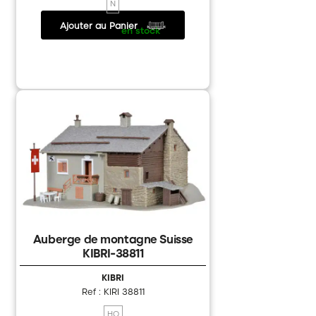
N
Ajouter au Panier
5.85 €
/
en stock
Auberge de montagne Suisse
KIBRI-38811
KIBRI
Ref : KIRI 38811
HO