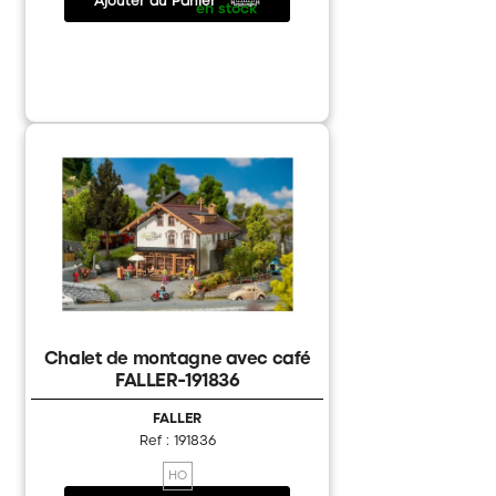
40.90 €
/
en stock
Chalet de montagne avec café
FALLER-191836
FALLER
Ref : 191836
HO