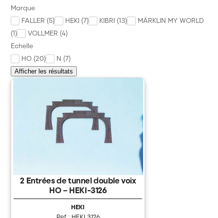
Marque
Diorama Maquette
FALLER (5)
HEKI (7)
KIBRI (13)
MÄRKLIN MY WORLD
Véhicule Personnage
(1)
VOLLMER (4)
Echelle
Alimentation Digital Commande
HO (20)
N (7)
Outillage et Consommable
Afficher les résultats
Annonces des trains
Précommande Nouveauté à paraître
PROMOS
Divers
Marque
2 Entrées de tunnel double voix
News
HO – HEKI-3126
Citadel Colour
HEKI
Ref : HEKI 3126