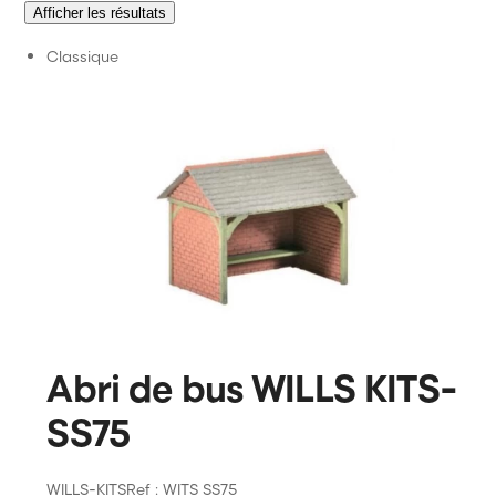
Afficher les résultats
Citadel Colour
Classique
Games Workshop
Abri de bus WILLS KITS-
SS75
WILLS-KITS
Ref : WITS SS75