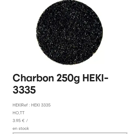
Charbon 250g HEKI-
3335
HEKI
Ref : HEKI 3335
HO,TT
3.95 €
/
en stock