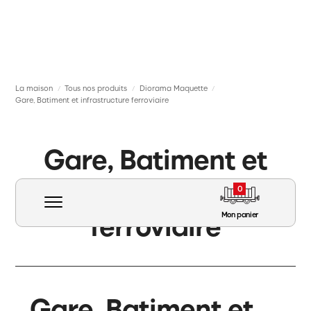
La maison
Tous nos produits
Diorama Maquette
/
/
/
Gare, Batiment et infrastructure ferroviaire
Gare, Batiment et
infrastructure
0
ferroviaire
Mon panier
Gare, Batiment et
Matériel roulant