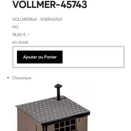
VOLLMER-45743
VOLLMER
Ref : VOER45743
HO
18.60 €
/
en stock
Ajouter au Panier
Classique