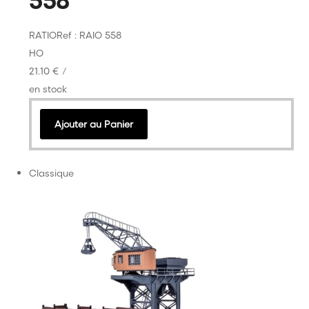
RATIO
Ref : RAIO 558
HO
21.10 €
/
en stock
Ajouter au Panier
Classique