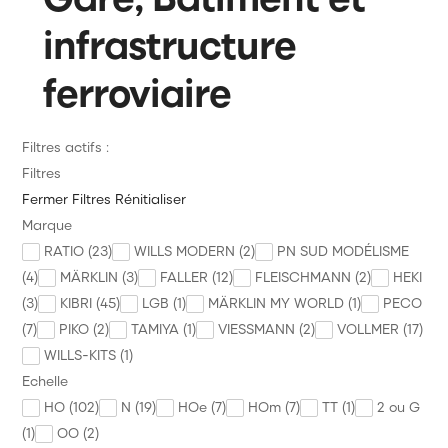
infrastructure
Voie Signalisation Caténaire
Diorama Maquette
ferroviaire
Véhicule Personnage
Filtres actifs :
Alimentation Digital Commande
Filtres
Outillage et Consommable
Fermer
Filtres
Rénitialiser
Marque
Annonces des trains
RATIO (23)
WILLS MODERN (2)
PN SUD MODÉLISME
Précommande Nouveauté à paraître
(4)
MÄRKLIN (3)
FALLER (12)
FLEISCHMANN (2)
HEKI
(3)
KIBRI (45)
LGB (1)
MÄRKLIN MY WORLD (1)
PECO
PROMOS
(7)
PIKO (2)
TAMIYA (1)
VIESSMANN (2)
VOLLMER (17)
Divers
WILLS-KITS (1)
Echelle
Marque
HO (102)
N (19)
HOe (7)
HOm (7)
TT (1)
2 ou G
News
(1)
OO (2)