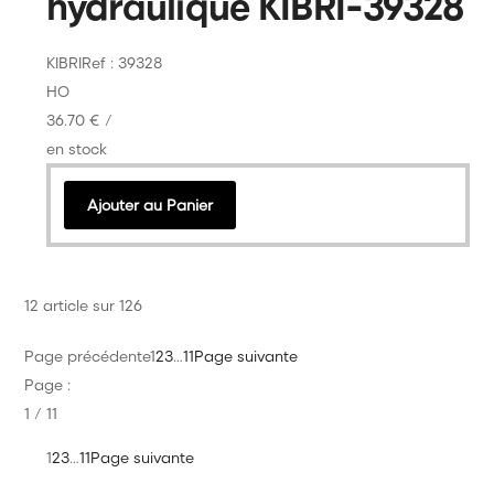
hydraulique KIBRI-39328
KIBRI
Ref : 39328
HO
36.70 €
/
en stock
Ajouter au Panier
12 article sur 126
Page précédente
1
2
3
…
11
Page suivante
Page :
1 / 11
1
2
3
…
11
Page suivante