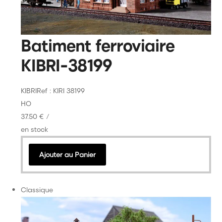
Batiment ferroviaire
KIBRI-38199
KIBRI
Ref : KIRI 38199
HO
37.50 €
/
en stock
Ajouter au Panier
Classique