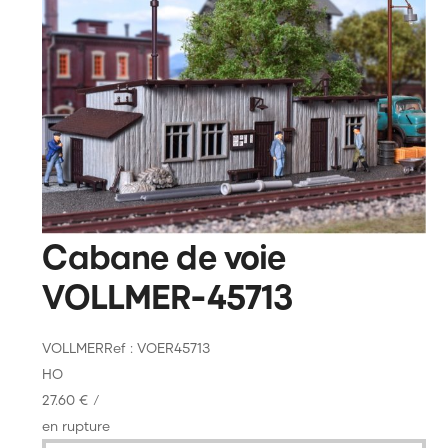
Cabane de voie
VOLLMER-45713
VOLLMER
Ref : VOER45713
HO
27.60 €
/
en rupture