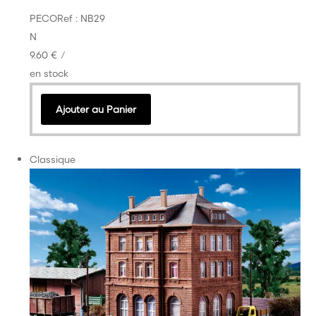
PECO
Ref : NB29
N
9.60 €
/
en stock
Ajouter au Panier
Classique