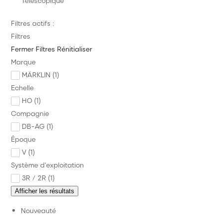
Télescopique
Alimentation Digital Commande
Filtres actifs :
Outillage et Consommable
Filtres
Annonces des trains
Fermer
Filtres
Rénitialiser
Marque
Précommande Nouveauté à paraître
MÄRKLIN (1)
PROMOS
Echelle
HO (1)
Divers
Compagnie
Marque
DB-AG (1)
Époque
News
V (1)
Citadel Colour
Système d'exploitation
3R / 2R (1)
Games Workshop
Afficher les résultats
Nouveauté