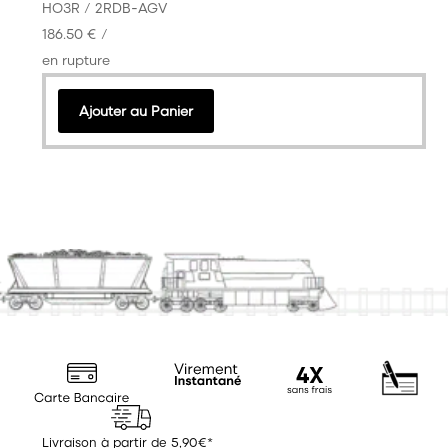
HO
3R / 2R
DB-AG
V
186.50 €
/
en rupture
Ajouter au Panier
Livraison à partir de 5,90€*