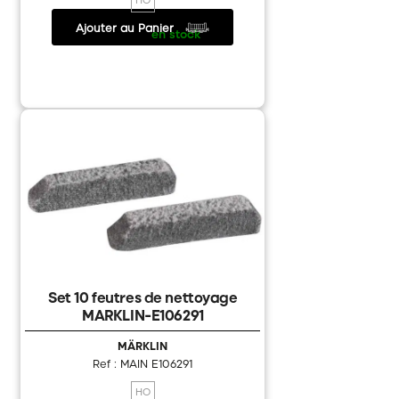
Ajouter au Panier
7.25 €
/
en stock
Set 10 feutres de nettoyage
MARKLIN-E106291
MÄRKLIN
Ref : MAIN E106291
HO