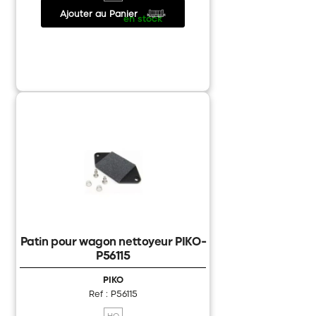
Ajouter au Panier
16.95 €
/
en stock
Patin pour wagon nettoyeur PIKO-
P56115
PIKO
Ref : P56115
HO