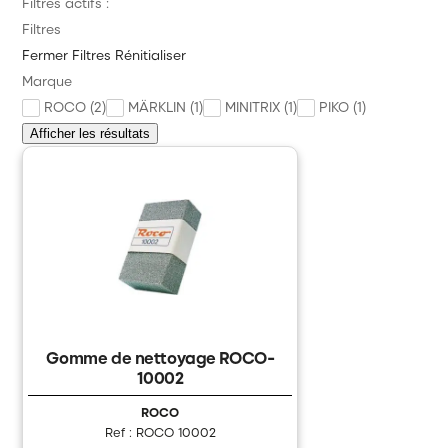
Filtres actifs :
Véhicule Personnage
Filtres
Alimentation Digital Commande
Fermer
Filtres
Rénitialiser
Marque
Outillage et Consommable
ROCO (2)
MÄRKLIN (1)
MINITRIX (1)
PIKO (1)
Annonces des trains
Afficher les résultats
Précommande Nouveauté à paraître
PROMOS
Divers
Marque
News
Gomme de nettoyage ROCO-
Citadel Colour
10002
Games Workshop
ROCO
Ref : ROCO 10002