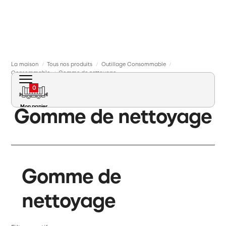
La maison
Tous nos produits
Outillage Consommable
/
/
/
Consommable
Gomme de nettoyage
/
0
Gomme de nettoyage
Mon panier
Gomme de
Matériel roulant
nettoyage
Voie Signalisation Caténaire
Diorama Maquette