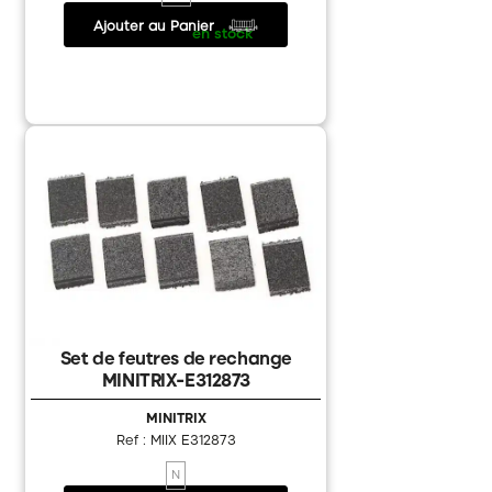
Ajouter au Panier
12.90 €
/
en stock
Set de feutres de rechange
MINITRIX-E312873
MINITRIX
Ref : MIIX E312873
N