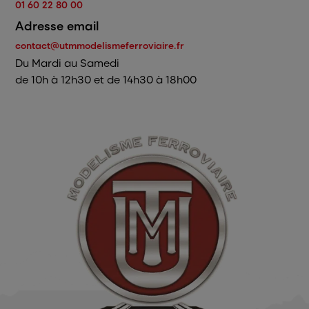
01 60 22 80 00
Alimentation Digital Commande
Adresse email
Outillage et Consommable
contact@utmmodelismeferroviaire.fr
Du Mardi au Samedi
Annonces des trains
de 10h à 12h30 et de 14h30 à 18h00
Précommande Nouveauté à paraître
PROMOS
Divers
Marque
News
Citadel Colour
Games Workshop