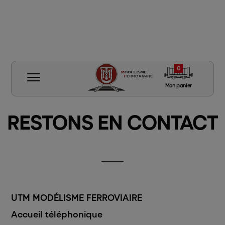
Accueil
Restons en contact
/
0
Mon panier
RESTONS EN CONTACT
Rechercher
Matériel roulant
Voie Signalisation Caténaire
Diorama Maquette
UTM MODÉLISME FERROVIAIRE
Véhicule Personnage
Accueil téléphonique