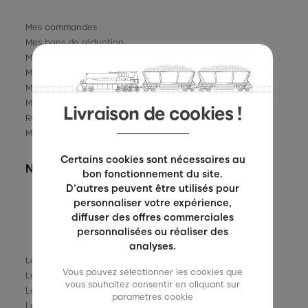
Mes commandes
Mes bons de réduction
Mes points de fidelité
Ma liste
Mes avoirs
Mes infos personnelles
Livraison de cookies !
RGPD données personnelles
Mes parrainages
Certains cookies sont nécessaires au
NOS OFFRES ET SERVICES
bon fonctionnement du site.
D’autres peuvent être utilisés pour
personnaliser votre expérience,
diffuser des offres commerciales
personnalisées ou réaliser des
analyses.
Les nouveautés
Vous pouvez sélectionner les cookies que
Les promotions
vous souhaitez consentir en cliquant sur
Les Précommandes
paramètres cookie
Les points de fidelité