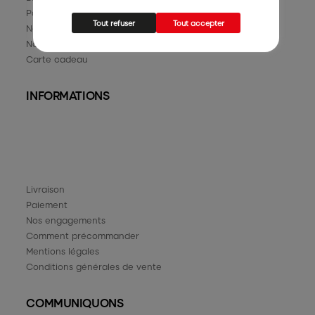
Parrainage
Tout refuser
Tout accepter
Nos marques
Nos occasions
Carte cadeau
INFORMATIONS
Livraison
Paiement
Nos engagements
Comment précommander
Mentions légales
Conditions générales de vente
COMMUNIQUONS