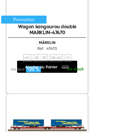
Promotion
Wagon kangourou double
MARKLIN-47470
MÄRKLIN
Ref : 47470
HO
3R / 2R
DB-AG
VI
Ajouter au Panier
119.20 €
/
en stock
-20 %
149.00 €