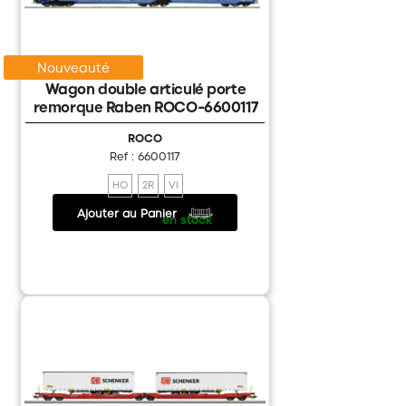
Nouveauté
Wagon double articulé porte
remorque Raben ROCO-6600117
ROCO
Ref : 6600117
HO
2R
VI
Ajouter au Panier
115.20 €
/
en stock