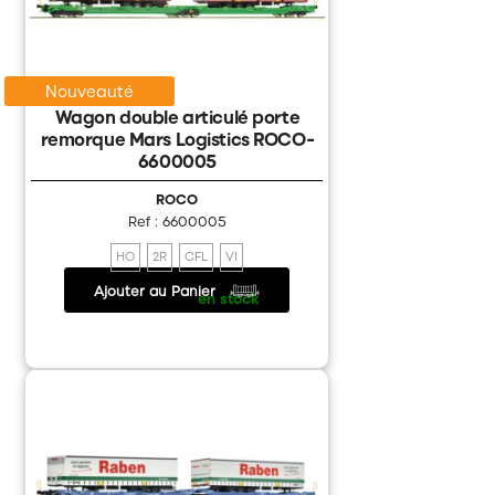
Nouveauté
Wagon double articulé porte
remorque Mars Logistics ROCO-
6600005
ROCO
Ref : 6600005
HO
2R
CFL
VI
Ajouter au Panier
115.20 €
/
en stock