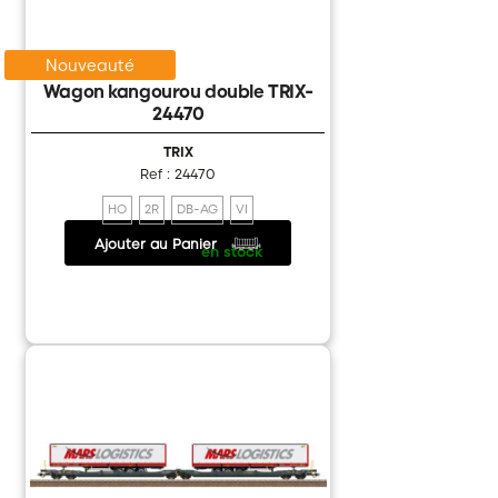
Nouveauté
Wagon kangourou double TRIX-
24470
TRIX
Ref : 24470
HO
2R
DB-AG
VI
Ajouter au Panier
133.00 €
/
en stock