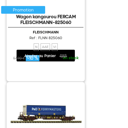
Promotion
Wagon kangourou FERCAM
FLEISCHMANN-825060
FLEISCHMANN
Ref : FLNN 825060
N
AAE
VI
Ajouter au Panier
52.11 €
/
en stock
-10 %
57.90 €