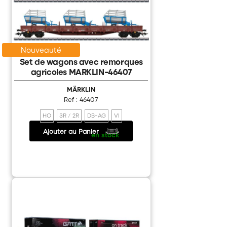
Games Workshop
Nouveauté
Set de wagons avec remorques
agricoles MARKLIN-46407
MÄRKLIN
Ref : 46407
HO
3R / 2R
DB-AG
VI
Ajouter au Panier
139.00 €
/
en stock