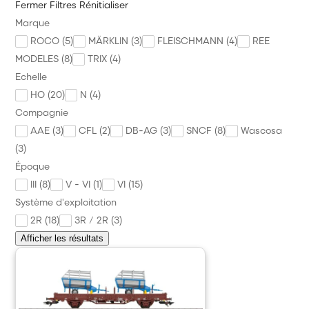
Fermer
Filtres
Rénitialiser
Diorama Maquette
Marque
ROCO (5)
MÄRKLIN (3)
FLEISCHMANN (4)
REE
Véhicule Personnage
MODELES (8)
TRIX (4)
Alimentation Digital Commande
Echelle
HO (20)
N (4)
Outillage et Consommable
Compagnie
Annonces des trains
AAE (3)
CFL (2)
DB-AG (3)
SNCF (8)
Wascosa
(3)
Précommande Nouveauté à paraître
Époque
PROMOS
III (8)
V - VI (1)
VI (15)
Système d'exploitation
Divers
2R (18)
3R / 2R (3)
Marque
Afficher les résultats
News
Citadel Colour