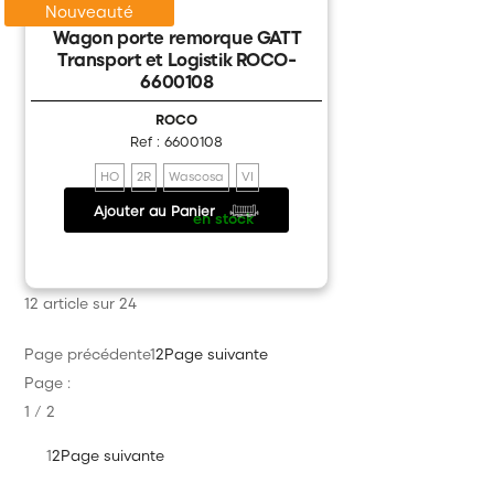
Nouveauté
Wagon porte remorque GATT
Transport et Logistik ROCO-
6600108
ROCO
Ref : 6600108
HO
2R
Wascosa
VI
Ajouter au Panier
76.90 €
/
en stock
12 article sur 24
Page précédente
1
2
Page suivante
Page :
1 / 2
1
2
Page suivante