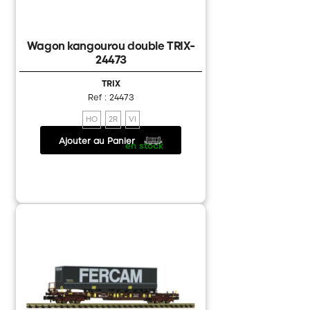
Classique
Wagon kangourou double TRIX-
24473
TRIX
Ref : 24473
HO
2R
VI
Ajouter au Panier
135.00 €
/
en stock