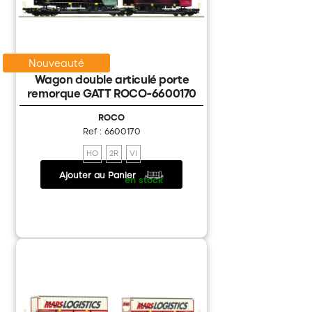
Nouveauté
Wagon double articulé porte
remorque GATT ROCO-6600170
ROCO
Ref : 6600170
HO
2R
VI
Ajouter au Panier
115.20 €
/
en stock