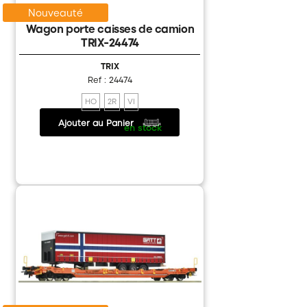
Nouveauté
Wagon porte caisses de camion
TRIX-24474
TRIX
Ref : 24474
HO
2R
VI
Ajouter au Panier
125.00 €
/
en stock