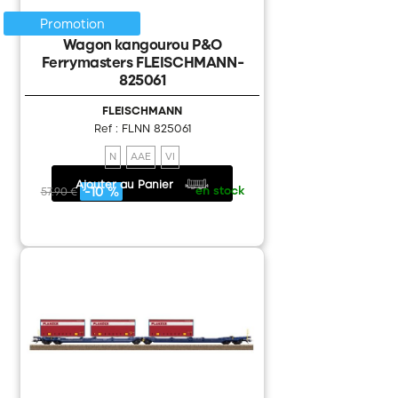
Promotion
Wagon kangourou P&O
Ferrymasters FLEISCHMANN-
825061
FLEISCHMANN
Ref : FLNN 825061
N
AAE
VI
Ajouter au Panier
52.11 €
/
en stock
-10 %
57.90 €