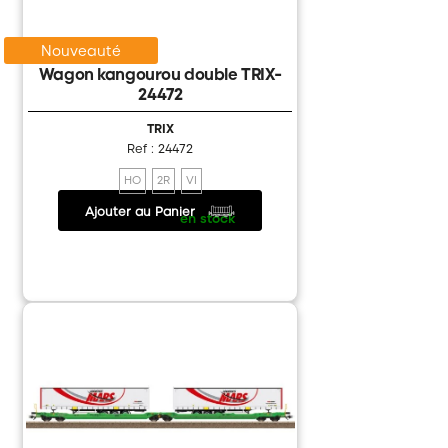
Nouveauté
Wagon kangourou double TRIX-
24472
TRIX
Ref : 24472
HO
2R
VI
Ajouter au Panier
139.00 €
/
en stock