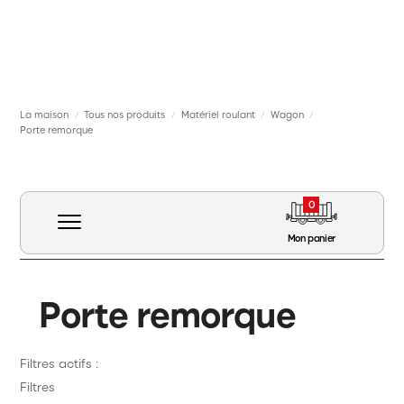
La maison
Tous nos produits
Matériel roulant
Wagon
/
/
/
/
Porte remorque
Porte remorque
0
Mon panier
Porte remorque
Matériel roulant
Filtres actifs :
Filtres
Voie Signalisation Caténaire