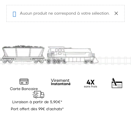
Alimentation Digital Commande
Aucun produit ne correspond à votre sélection.
Outillage et Consommable
Annonces des trains
Précommande Nouveauté à paraître
PROMOS
Divers
Marque
News
Citadel Colour
Livraison à partir de 5,90€*
Games Workshop
Port offert dès 99€ d'achats*