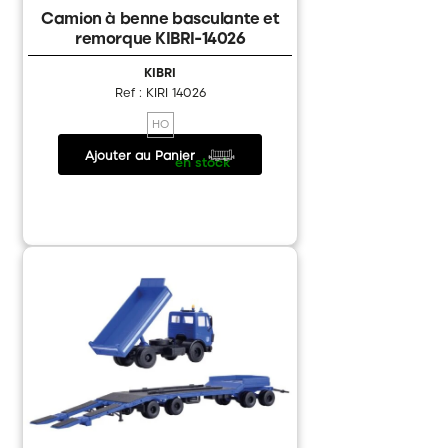
Camion à benne basculante et
Games Workshop
remorque KIBRI-14026
KIBRI
Ref : KIRI 14026
HO
Ajouter au Panier
16.50 €
/
en stock