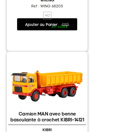
Ref : WING 68205
HO
Ajouter au Panier
14.95 €
/
en stock
Camion MAN avec benne
basculante à crochet KIBRI-14121
KIBRI