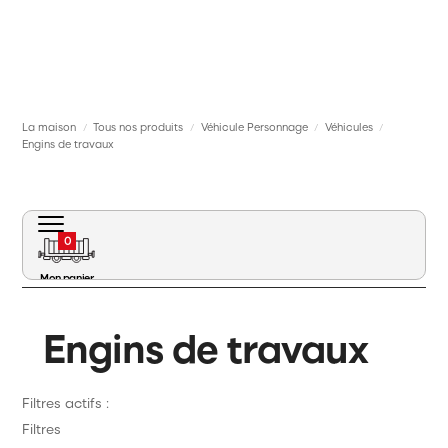
La maison
Tous nos produits
Véhicule Personnage
Véhicules
/
/
/
/
Engins de travaux
Engins de travaux
0
Mon panier
Engins de travaux
Filtres actifs :
Matériel roulant
Filtres
Voie Signalisation Caténaire