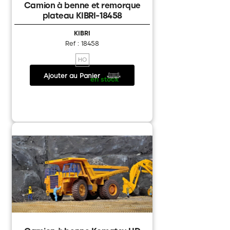
Camion à benne et remorque
plateau KIBRI-18458
KIBRI
Ref : 18458
HO
Ajouter au Panier
18.85 €
/
en stock