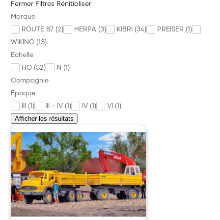
Fermer
Filtres
Rénitialiser
Marque
Diorama Maquette
ROUTE 87 (2)
HERPA (3)
KIBRI (34)
PREISER (1)
Véhicule Personnage
WIKING (13)
Echelle
Alimentation Digital Commande
HO (52)
N (1)
Outillage et Consommable
Compagnie
Époque
Annonces des trains
III (1)
III - IV (1)
IV (1)
VI (1)
Précommande Nouveauté à paraître
Afficher les résultats
PROMOS
Divers
Marque
News
Citadel Colour