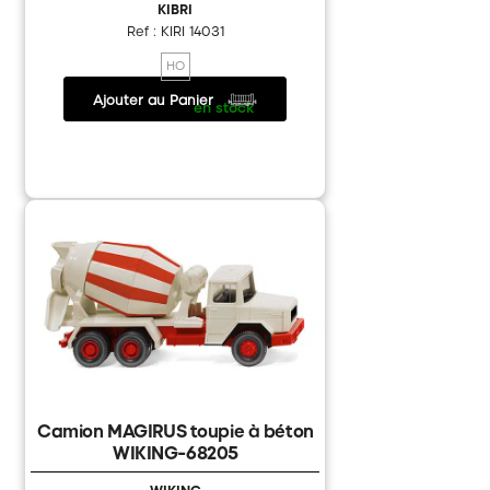
KIBRI
Ref : KIRI 14031
HO
Ajouter au Panier
20.05 €
/
en stock
Camion MAGIRUS toupie à béton
WIKING-68205
WIKING