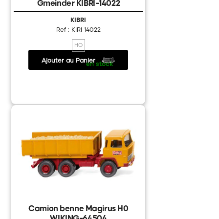
Gmeinder KIBRI-14022
KIBRI
Ref : KIRI 14022
HO
Ajouter au Panier
18.05 €
/
en stock
Camion benne Magirus H0
WIKING-64504