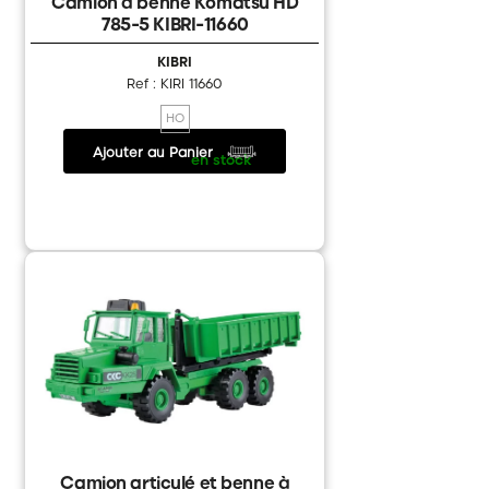
Camion à benne Komatsu HD
785-5 KIBRI-11660
KIBRI
Ref : KIRI 11660
HO
Ajouter au Panier
31.40 €
/
en stock
Camion articulé et benne à