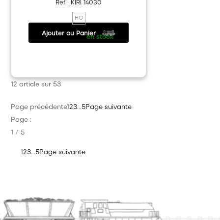
Ref : KIRI 14030
HO
Ajouter au Panier
24.90 €
/
en stock
12 article sur 53
Page précédente
1
2
3
…
5
Page suivante
Page :
1 / 5
1
2
3
…
5
Page suivante