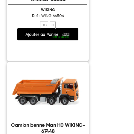
WIKING
Ref : WING 64504
HO
III
Ajouter au Panier
18.25 €
/
en stock
Camion benne Man H0 WIKING-
67448