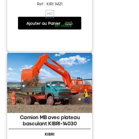
Ref : KIRI 14121
HO
Ajouter au Panier
26.20 €
/
en stock
Camion MB avec plateau
basculant KIBRI-14030
KIBRI