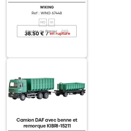
WIKING
Ref : WING 67448
HO
VI
Ajouter au Panier
38.50 €
/
en rupture
Camion DAF avec benne et
remorque KIBRI-15211