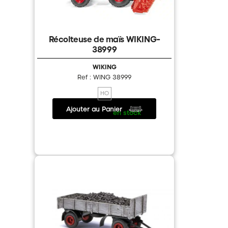
Nouveauté
Récolteuse de maïs WIKING-
38999
WIKING
Ref : WING 38999
HO
Ajouter au Panier
33.40 €
/
en stock