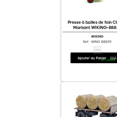
Presse à balles de foin 
Markant WIKING-888
WIKING
Ref : WING 88839
HO
Ajouter au Panier
16.90 €
/
en stock