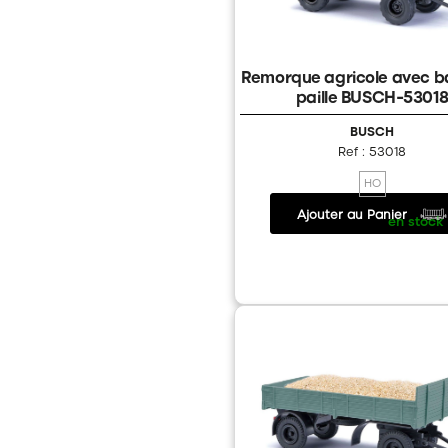
Remorque agricole avec ba
paille BUSCH-5301
BUSCH
Ref : 53018
HO
Ajouter au Panier
20.90 €
/
en stock