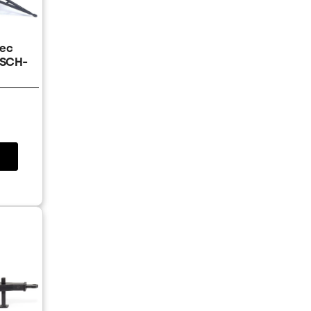
vec
USCH-