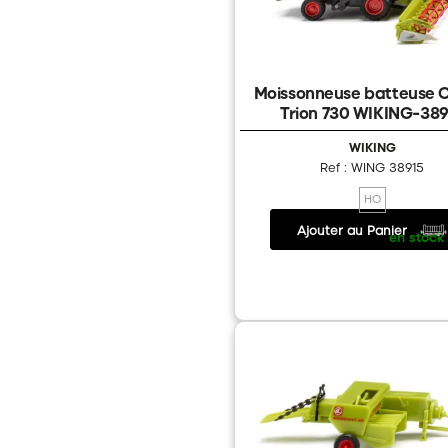
Moissonneuse batteuse 
Trion 730 WIKING-389
WIKING
Ref : WING 38915
HO
Ajouter au Panier
36.50 €
/
en stock