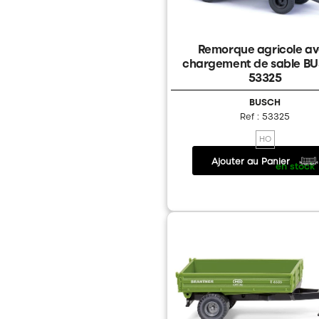
Remorque agricole a
chargement de sable B
53325
BUSCH
Ref : 53325
HO
Ajouter au Panier
18.20 €
/
en stock