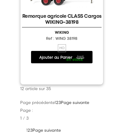
Remorque agricole CLASS Cargos
WIKING-38198
WIKING
Ref : WING 38198
HO
Ajouter au Panier
18.20 €
/
en stock
12 article sur 35
Page précédente
1
2
3
Page suivante
Page :
1 / 3
1
2
3
Page suivante