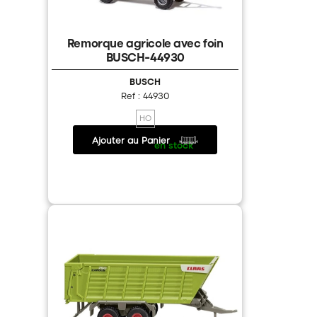
Remorque agricole avec foin
BUSCH-44930
BUSCH
Ref : 44930
HO
Ajouter au Panier
19.90 €
/
en stock