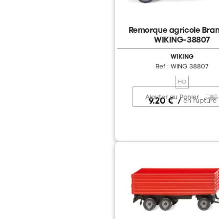
Remorque agricole Bran
WIKING-38807
WIKING
Ref : WING 38807
HO
Ajouter au Panier
9.20 €
/
en rupture