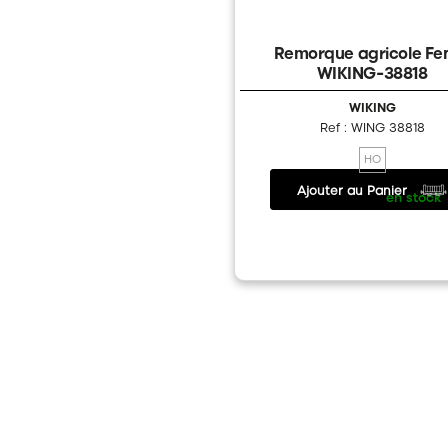
Remorque agricole Fe
WIKING-38818
WIKING
Ref : WING 38818
HO
Ajouter au Panier
14.20 €
/
en stock