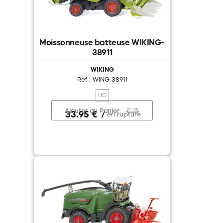
Moissonneuse batteuse WIKING-
38911
WIKING
Ref : WING 38911
HO
Ajouter au Panier
33.95 €
/
en rupture