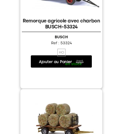
Remorque agricole avec charbon
BUSCH-53324
BUSCH
Ref : 53324
HO
Ajouter au Panier
17.90 €
/
en stock