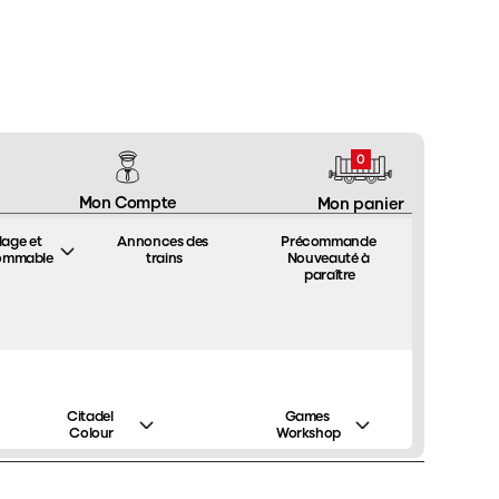
0
Mon Compte
Mon panier
lage et 
Annonces des 
Précommande 
ommable
trains
Nouveauté à 
paraître
Citadel 
Games 
Colour
Workshop