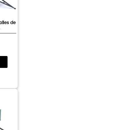
lles de
8