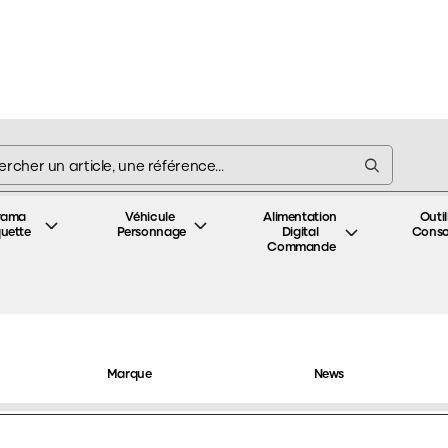
rama 
Véhicule 
Alimentation 
Outil
uette
Personnage
Digital 
Cons
Commande
Véhicules
Engins Agricoles
/
Engins Agricoles
Marque
News