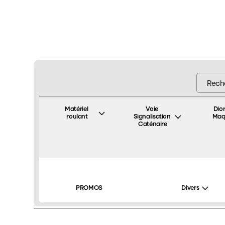
Matériel 
Voie 
Dio
roulant
Signalisation 
Maq
Caténaire
La maison
Tous nos produits
Véhicule Personnage
/
/
/
PROMOS
Divers