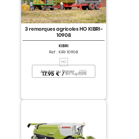
3 remorques agricoles HO KIBRI-
10908
KIBRI
Ref : KIRI 10908
HO
Ajouter au Panier
17.95 €
/
en rupture