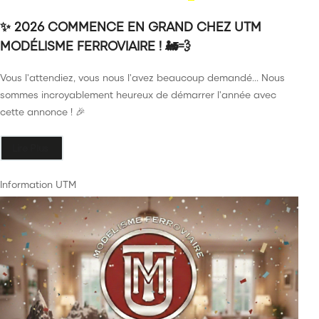
Diorama Maquette
✨ 2026 COMMENCE EN GRAND CHEZ UTM
MODÉLISME FERROVIAIRE ! 🚂💨
Véhicule Personnage
Vous l'attendiez, vous nous l'avez beaucoup demandé... Nous
Alimentation Digital Commande
sommes incroyablement heureux de démarrer l'année avec
Outillage et Consommable
cette annonce ! 🎉
Annonces des trains
Lire Plus
Précommande Nouveauté à paraître
Information UTM
PROMOS
Divers
Marque
News
Citadel Colour