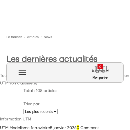
La maison
Articles
News
/
/
Les dernières actualités
0
Tout
Événement
Exposition
Formation
Information Marques
Information
Mon panier
UTM
Non classifié(e)
Total : 108 articles
Trier par:
Matériel roulant
Information UTM
Voie Signalisation Caténaire
UTM Modelisme ferroviaire
5 janvier 2026
0
Comment