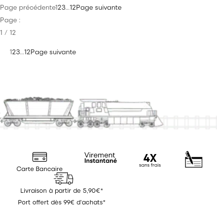
Page précédente
1
2
3
…
12
Page suivante
Page :
1 / 12
1
2
3
…
12
Page suivante
Livraison à partir de 5,90€*
Port offert dès 99€ d'achats*