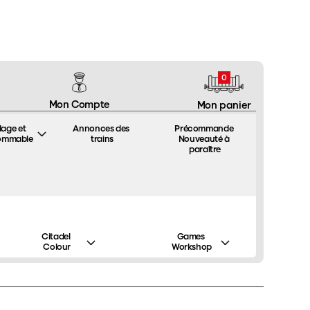
0
Mon Compte
Mon panier
lage et 
Annonces des 
Précommande 
ommable
trains
Nouveauté à 
paraître
Citadel 
Games 
Colour
Workshop