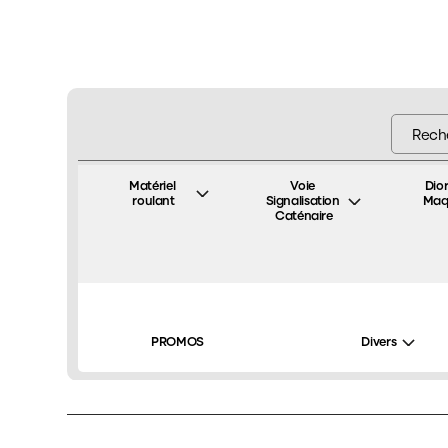
Matériel 
Voie 
Dio
roulant
Signalisation 
Maq
Caténaire
La maison
Tous nos produits
Divers
Boîte de ran
/
/
/
PROMOS
Divers