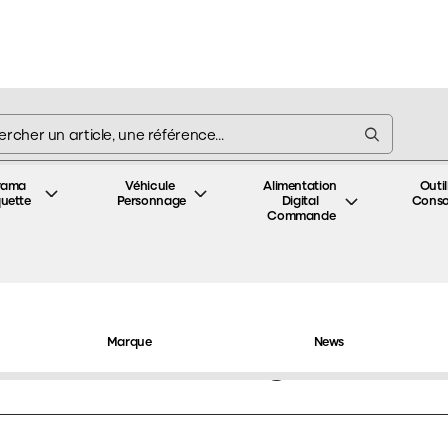
rama 
Véhicule 
Alimentation 
Outil
uette
Personnage
Digital 
Cons
Commande
gement
Boîte de rangement
Marque
News