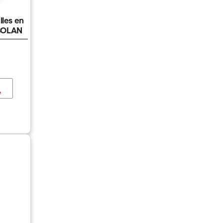
lles en
-BOLAN
e