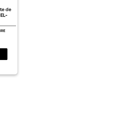
te de
EL-
IRE