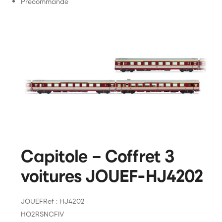
Citadel Colour
Précommande
Games Workshop
Capitole – Coffret 3
voitures JOUEF-HJ4202
JOUEF
Ref : HJ4202
HO
2R
SNCF
IV