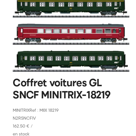
Coffret voitures GL
SNCF MINITRIX-18219
MINITRIX
Ref : MIIX 18219
N
2R
SNCF
IV
162.50 €
/
en stock