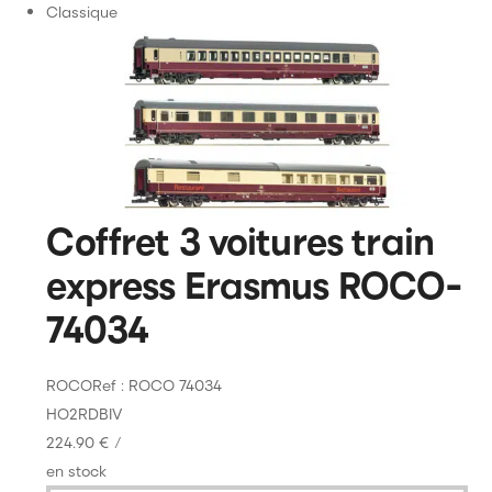
Classique
Coffret 3 voitures train
express Erasmus ROCO-
74034
ROCO
Ref : ROCO 74034
HO
2R
DB
IV
224.90 €
/
en stock