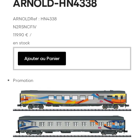
ARNOLD-HN4338
ARNOLD
Ref : HN4338
N
2R
SNCF
IV
119.90 €
/
en stock
Ajouter au Panier
Promotion