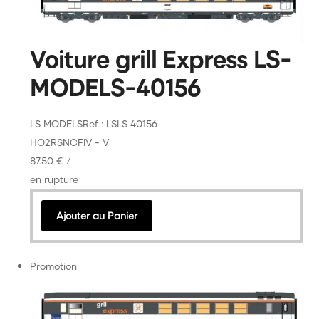
Voiture grill Express LS-
MODELS-40156
LS MODELS
Ref : LSLS 40156
HO
2R
SNCF
IV - V
87.50 €
/
en rupture
Ajouter au Panier
Promotion