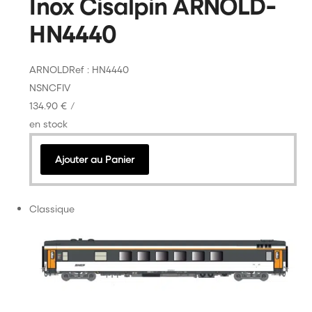
Inox Cisalpin ARNOLD-
HN4440
ARNOLD
Ref : HN4440
N
SNCF
IV
134.90 €
/
en stock
Ajouter au Panier
Classique