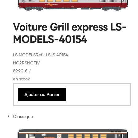
Voiture Grill express LS-
MODELS-40154
LS MODELS
Ref : LSLS 40154
HO
2R
SNCF
IV
89.90 €
/
en stock
Ajouter au Panier
Classique