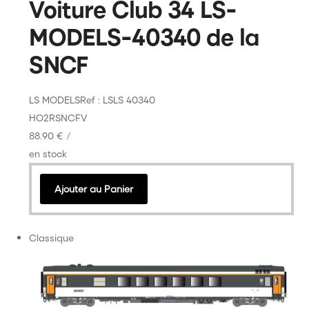
Voiture Club 34 LS-
MODELS-40340 de la
SNCF
LS MODELS
Ref : LSLS 40340
HO
2R
SNCF
V
88.90 €
/
en stock
Ajouter au Panier
Classique