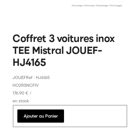
Coffret 3 voitures inox
TEE Mistral JOUEF-
HJ4165
JOUEF
Ref : HJ4165
HO
2R
SNCF
IV
176.90 €
/
en stock
Ajouter au Panier