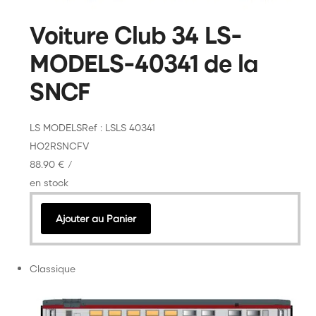
Voiture Club 34 LS-
MODELS-40341 de la
SNCF
LS MODELS
Ref : LSLS 40341
HO
2R
SNCF
V
88.90 €
/
en stock
Ajouter au Panier
Classique