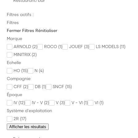
Restaurant/bar
Voie Signalisation Caténaire
Filtres actifs :
Diorama Maquette
Filtres
Véhicule Personnage
Fermer
Filtres
Rénitialiser
Marque
Alimentation Digital Commande
ARNOLD (2)
ROCO (1)
JOUEF (3)
LS MODELS (11)
Outillage et Consommable
MINITRIX (2)
Echelle
Annonces des trains
HO (15)
N (4)
Précommande Nouveauté à paraître
Compagnie
CFF (2)
DB (1)
SNCF (15)
PROMOS
Époque
Divers
IV (12)
IV - V (2)
V (3)
V - VI (1)
VI (1)
Système d'exploitation
Marque
2R (17)
News
Afficher les résultats