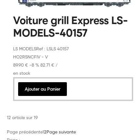
Voiture grill Express LS-
MODELS-40157
LS MODELS
Ref : LSLS 40157
HO
2R
SNCF
IV - V
89.90 €
-8 %
82.71 €
/
en stock
Ajouter au Panier
12 article sur 19
Page précédente
1
2
Page suivante
Page :