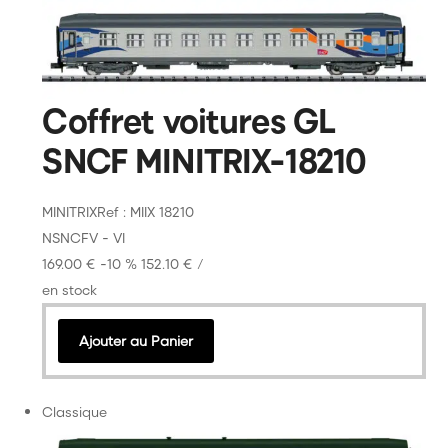
Coffret voitures GL
SNCF MINITRIX-18210
MINITRIX
Ref : MIIX 18210
N
SNCF
V - VI
169.00 €
-10 %
152.10 €
/
en stock
Ajouter au Panier
Classique