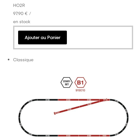
HO
2R
97.90 €
/
en stock
Ajouter au Panier
Classique