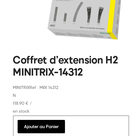
Coffret d’extension H2
MINITRIX-14312
MINITRIX
Ref : MIIX 14312
N
118.90 €
/
en stock
Ajouter au Panier