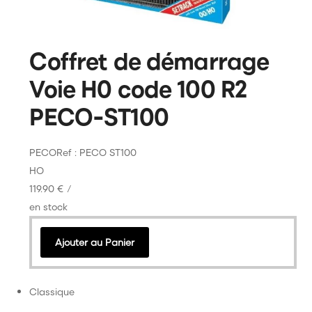
Coffret de démarrage
Voie H0 code 100 R2
PECO-ST100
PECO
Ref : PECO ST100
HO
119.90 €
/
en stock
Ajouter au Panier
Classique