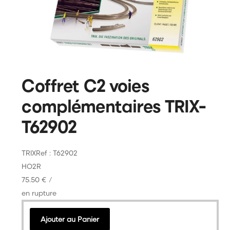
Citadel Colour
Games Workshop
Coffret C2 voies
complémentaires TRIX-
T62902
TRIX
Ref : T62902
HO
2R
75.50 €
/
en rupture
Ajouter au Panier