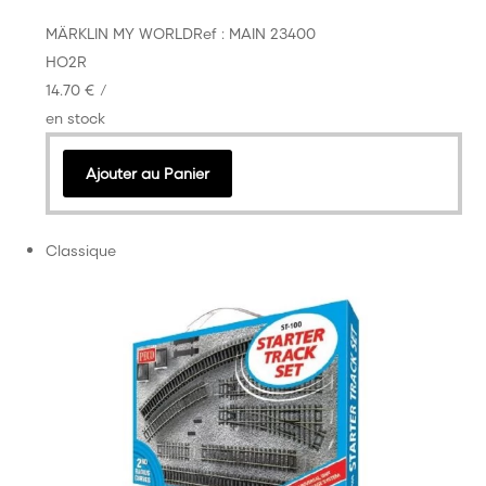
MÄRKLIN MY WORLD
Ref : MAIN 23400
HO
2R
14.70 €
/
en stock
Ajouter au Panier
Classique