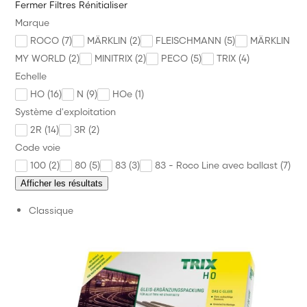
Fermer
Filtres
Rénitialiser
Matériel roulant
Marque
Voie Signalisation Caténaire
ROCO (7)
MÄRKLIN (2)
FLEISCHMANN (5)
MÄRKLIN
MY WORLD (2)
MINITRIX (2)
PECO (5)
TRIX (4)
Diorama Maquette
Echelle
Véhicule Personnage
HO (16)
N (9)
HOe (1)
Système d'exploitation
Alimentation Digital Commande
2R (14)
3R (2)
Outillage et Consommable
Code voie
100 (2)
80 (5)
83 (3)
83 - Roco Line avec ballast (7)
Annonces des trains
Afficher les résultats
Précommande Nouveauté à paraître
Classique
PROMOS
Divers
Marque
News