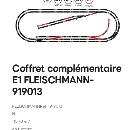
Coffret complémentaire
E1 FLEISCHMANN-
919013
FLEISCHMANN
Ref : 919013
N
115.70 €
/
en rupture