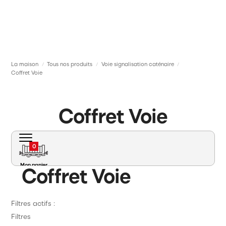
La maison
Tous nos produits
Voie signalisation caténaire
/
/
/
Coffret Voie
Coffret Voie
0
Mon panier
Coffret Voie
Filtres actifs :
Filtres