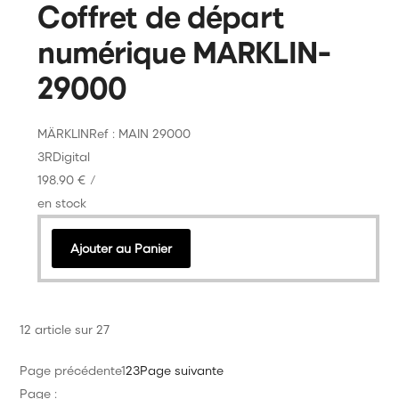
Coffret de départ
numérique MARKLIN-
29000
MÄRKLIN
Ref : MAIN 29000
3R
Digital
198.90 €
/
en stock
Ajouter au Panier
12 article sur 27
Page précédente
1
2
3
Page suivante
Page :