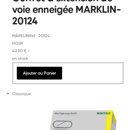
voie enneigée MARKLIN-
20124
MÄRKLIN
Ref : 20124
HO
3R
43.90 €
/
en stock
Ajouter au Panier
Classique