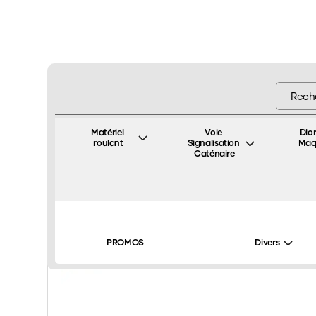
Matériel 
Voie 
Dio
roulant
Signalisation 
Maq
Caténaire
Accueil
Matériel roulant
Voiture
Postale
Coffre
/
/
/
/
PROMOS
Divers