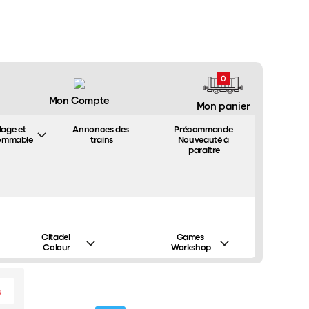
0
Mon Compte
Mon panier
lage et 
Annonces des 
Précommande 
ommable
trains
Nouveauté à 
paraître
Précédent
Suivant
stales LSMODELS-40443
Citadel 
Games 
Colour
Workshop
Promotion
s