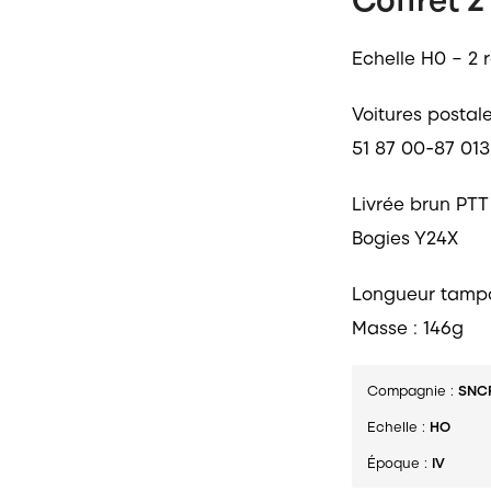
Echelle H0 – 2 
Voitures postal
51 87 00-87 013
Livrée brun PTT
Bogies Y24X
Longueur tamp
Masse : 146g
Compagnie :
SNC
Echelle :
HO
Époque :
IV