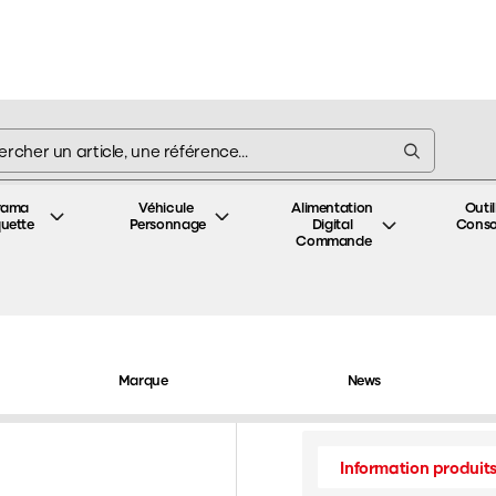
rama 
Véhicule 
Alimentation 
Outil
uette
Personnage
Digital 
Cons
Commande
t 2 voitures Postales LSMODELS-40443
Coffret 2 voitures Po
Marque
News
Information produit